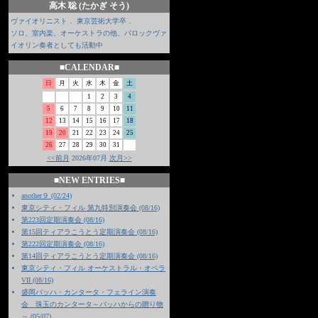
高木 聡 (たかぎ そう)
ヴァイオリニスト． 東京芸術大学卒．
ソロ、室内楽、オーケストラの他、バロックヴァ
イオリン奏者としても活動中
■CALENDAR■
日
月
火
水
木
金
土
1
2
3
4
5
6
7
8
9
10
11
12
13
14
15
16
17
18
19
20
21
22
23
24
25
26
27
28
29
30
31
<<前月
2026年07月
次月>>
■NEW ENTRIES■
another９ (02/24)
東京シティ・フィル 第九特別演奏会 (08/16)
第223回定期演奏会 (08/16)
第15回ティアラこうとう定期演奏会 (08/16)
第222回定期演奏会 (08/16)
第14回ティアラこうとう定期演奏会 (08/16)
東京シティ・フィル オーケストラル・オペラ
VII (08/16)
盛岡バッハ・カンタータ・フェライン演奏
会 珠玉のカンタータ～バッハからの贈り物
～ (05/07)