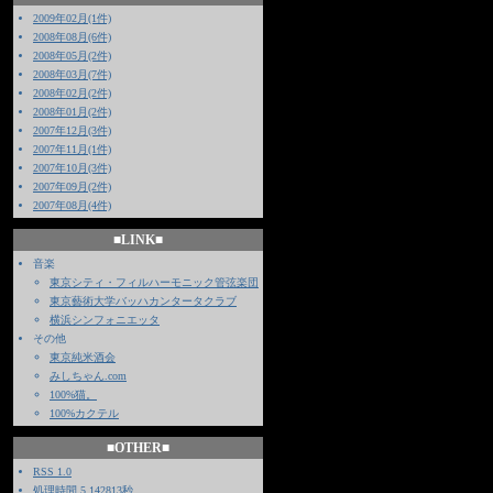
2009年02月(1件)
2008年08月(6件)
2008年05月(2件)
2008年03月(7件)
2008年02月(2件)
2008年01月(2件)
2007年12月(3件)
2007年11月(1件)
2007年10月(3件)
2007年09月(2件)
2007年08月(4件)
■LINK■
音楽
東京シティ・フィルハーモニック管弦楽団
東京藝術大学バッハカンタータクラブ
横浜シンフォニエッタ
その他
東京純米酒会
みしちゃん.com
100%猫。
100%カクテル
■OTHER■
RSS 1.0
処理時間 5.142813秒