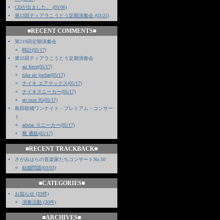
CDが出ました。 (05/06)
第13回ティアラこうとう定期演奏会 (03/25)
■RECENT COMMENTS■
第219回定期演奏会
時計(05/17)
第15回ティアラこうとう定期演奏会
air force(05/17)
nike air jordan(05/17)
ナイキ エアマックス(05/17)
ナイキスニーカー(05/17)
air max 95(05/17)
島田歌穂ワンナイト・プレミアム・コンサー
ト
adidas スニーカー(05/17)
靴 通販(05/17)
■RECENT TRACKBACK■
さがみはらの音楽家たちコンサートNo.50
結婚問題(03/03)
■CATEGORIES■
お知らせ (33件)
演奏活動 (30件)
■ARCHIVES■