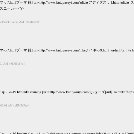
ーマ-c-7.htmlプーマ 靴 [url=http://www.kutuyasuyi.com/adidasアディダス-c-1.html]adidas ス
das スニーカー</a>
13/05/17 02:01 AM | eEM5sFro |
-c-7.htmlプーマ 靴 [url=http://www.kutuyasuyi.com/nikeナイキ-c-9.html]jordan[/url] <a hre
:01 AM | eEM5sFro |
イキ）-c-19.htmlnike running [url=http://www.kutuyasuyi.com/]シューズ[/url] <a href="
 02:01 AM | eEM5sFro |