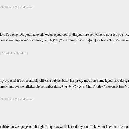
5/17 02:53 AM | eEM5sFro |
 colors & theme. Did you make this website yourself or did you hire someone to do it for you? Pl
://www.nikekutuja.com/nike-dunkナイキダンク-c-4.html]nike store[/url] <a href="http://www.
 02:53 AM | eEM5sFro |
 my old one! It's on a entirely different subject but it has pretty much the same layout and
<a href="http://www.nikekutujp.com/nike-dunkナイキダンク-c-4.html" title="nike dunk low">
5/17 02:38 AM | eEM5sFro |
 different web page and thought I might as well check things out. I like what I see so now i 