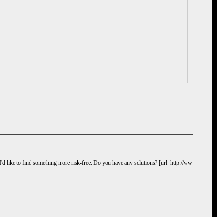
I'd like to find something more risk-free. Do you have any solutions? [url=http://ww