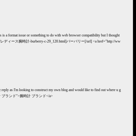
his is a format issue or something to do with web browser compatibility but I thought
atchesjp.biz/レディース腕時計-burberry-c-29_120.html]バーバリー[/url] <a href="http://ww
lz reply as I'm looking to construct my own blog and would like to find out where u g
 title="腕時計 ブランド">腕時計 ブランド</a>