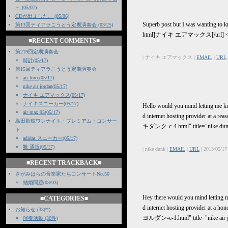
～ (05/07)
CDが出ました。 (05/06)
Superb post but I was wanting to k
第13回ティアラこうとう定期演奏会 (03/25)
html]ナイキ エアマックス[/url] <a
■RECENT COMMENTS■
第219回定期演奏会
| ナイキ エアマックス |
EMAIL
|
URL
時計(05/17)
第15回ティアラこうとう定期演奏会
air force(05/17)
nike air jordan(05/17)
ナイキ エアマックス(05/17)
ナイキスニーカー(05/17)
Hello would you mind letting me kn
air max 95(05/17)
d internet hosting provider at a
島田歌穂ワンナイト・プレミアム・コンサー
キダンク-c-4.html" title="nike dun
ト
adidas スニーカー(05/17)
靴 通販(05/17)
| nike dunk |
EMAIL
|
URL
| 2013/05/17
■RECENT TRACKBACK■
さがみはらの音楽家たちコンサートNo.50
結婚問題(03/03)
Hey there would you mind letting m
■CATEGORIES■
d internet hosting provider at a 
お知らせ (33件)
ヨルダン-c-1.html" title="nike air j
演奏活動 (30件)