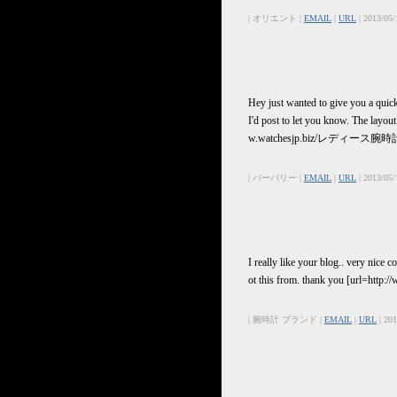
| オリエント |
EMAIL
|
URL
| 2013/05/
Hey just wanted to give you a quick
I'd post to let you know. The l
w.watchesjp.biz/レディース腕時計-
| バーバリー |
EMAIL
|
URL
| 2013/05/
I really like your blog.. very nice
ot this from. thank you [url
| 腕時計 ブランド |
EMAIL
|
URL
| 201