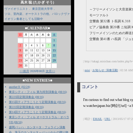
高木 聡 (たかぎ そう)
ヴァイオリニスト． 東京芸術大学卒．
～フリーメイソンと大音楽家た
ソロ、室内楽、オーケストラの他、バロックヴァ
モーツァルト
イオリン奏者としても活動中
交響曲 第32番 ト長調 K.318
ピアノ協奏曲 第20番 ニ短調 K.
■CALENDAR■
フリーメイソンのための葬送音楽 
日
月
火
水
木
金
土
交響曲 第41番 ハ長調 「ジュピ
1
2
3
4
5
6
7
8
9
10
11
12
13
14
15
16
17
18
19
20
21
22
23
24
25
26
27
28
29
| http://takagi.misichan.com/index.php?e
30
31
|
misi
|
お知らせ::演奏活動
| 02:58 AM
<<前月
2026年08月
次月>>
■NEW ENTRIES■
コメント
another９ (02/24)
東京シティ・フィル 第九特別演奏会 (08/16)
第223回定期演奏会 (08/16)
I'm curious to find out what blog s
第15回ティアラこうとう定期演奏会 (08/16)
w.watchesjapan.biz/]時計[/url] <a
第222回定期演奏会 (08/16)
第14回ティアラこうとう定期演奏会 (08/16)
東京シティ・フィル オーケストラル・オペラ
| 時計 |
EMAIL
|
URL
| 2013/05/17 07:
VII (08/16)
盛岡バッハ・カンタータ・フェライン演奏
会 珠玉のカンタータ～バッハからの贈り物