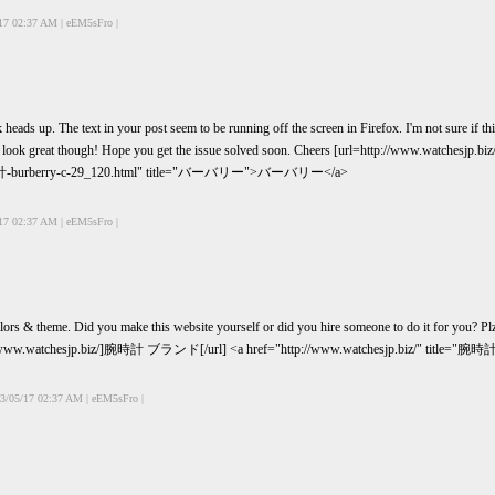
17 02:37 AM | eEM5sFro |
 heads up. The text in your post seem to be running off the screen in Firefox. I'm not sure if t
ayout look great though! Hope you get the issue solved soon. Cheers [url=http://www.w
burberry-c-29_120.html" title="バーバリー">バーバリー</a>
17 02:37 AM | eEM5sFro |
 colors & theme. Did you make this website yourself or did you hire someone to do it for you? P
=http://www.watchesjp.biz/]腕時計 ブランド[/url] <a href="http://www.watchesjp.biz/"
3/05/17 02:37 AM | eEM5sFro |