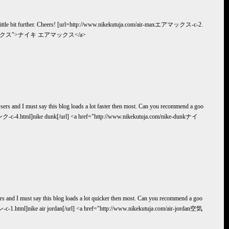
ate a little bit further. Cheers! [url=http://www.nikekutuja.com/air-maxエアマックス-c-2.
イキ エアマックス">ナイキ エアマックス</a>
ers and I must say this blog loads a lot faster then most. Can you recommend a goo
イキダンク-c-4.html]nike dunk[/url] <a href="http://www.nikekutuja.com/nike-dunkナイ
s and I must say this blog loads a lot quicker then most. Can you recommend a goo
ン-c-1.html]nike air jordan[/url] <a href="http://www.nikekutuja.com/air-jordan空気