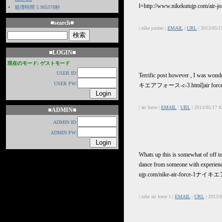
l=http://www.nikekutujp.com/air
処理時間 5.905378秒
■search■
| nike jordan |
EMAIL
|
URL
| 2013/05/1
■LOGIN■
現在のモード: ゲストモード
USER ID:
Terrific post however , I was wonder
USER PW:
キエアフォース-c-3.html]air force[/ur
| air force |
EMAIL
|
URL
| 2013/05/17 0
■ADMIN■
ADMIN ID:
ADMIN PW:
Whats up this is somewhat of off t
dance from someone with experien
ujp.com/nike-air-force-1ナイキエアフォ
| nike air force 1 |
EMAIL
|
URL
| 2013/0