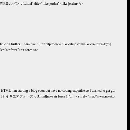
an空気ヨルダン-c-1.html" title="nike jordan">nike jordan</a>
 a little bit further. Thank you! [url=http://www.nikekutujp.com/nike-air-force-1ナイ
air force">air force</a>
HTML. I'm starting a blog soon but have no coding expertise so I wanted to get gui
-force-1ナイキエアフォース-c-3.html]nike air force 1[/url] <a href="http://www.nikekut