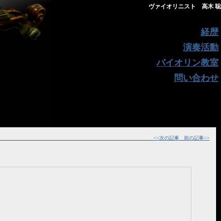
ヴァイオリニスト 高木 聡
経歴
演奏活動
バイオリン教室
問い合わせ
<<次の記事
前の記事>>