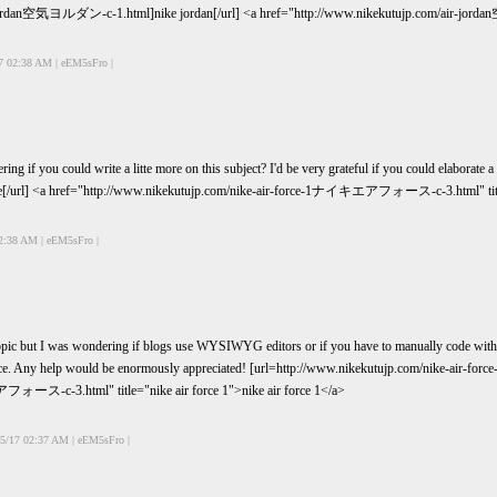
-jordan空気ヨルダン-c-1.html]nike jordan[/url] <a href="http://www.nikekutujp.com/air-jord
7 02:38 AM | eEM5sFro |
ing if you could write a litte more on this subject? I'd be very grateful if you could elaborate
l] <a href="http://www.nikekutujp.com/nike-air-force-1ナイキエアフォース-c-3.html" title="
2:38 AM | eEM5sFro |
opic but I was wondering if blogs use WYSIWYG editors or if you have to manually code with 
ce. Any help would be enormously appreciated! [url=http://www.nikekutujp.com/nike-air
ース-c-3.html" title="nike air force 1">nike air force 1</a>
5/17 02:37 AM | eEM5sFro |