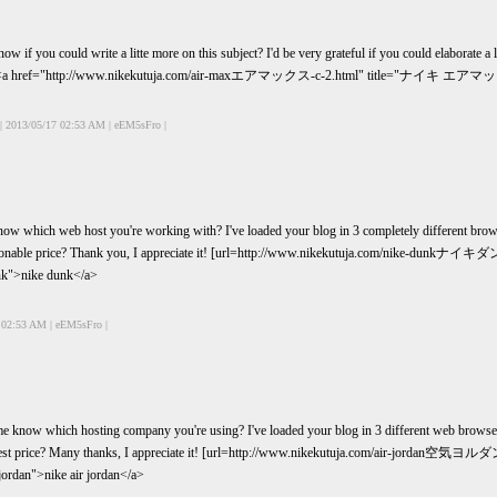
now if you could write a litte more on this subject? I'd be very grateful if you could elabor
 href="http://www.nikekutuja.com/air-maxエアマックス-c-2.html" title="ナ
| 2013/05/17 02:53 AM | eEM5sFro |
ow which web host you're working with? I've loaded your blog in 3 completely different brows
 reasonable price? Thank you, I appreciate it! [url=http://www.nikekutuja.com/nike-dunkナ
k">nike dunk</a>
 02:53 AM | eEM5sFro |
e know which hosting company you're using? I've loaded your blog in 3 different web browser
honest price? Many thanks, I appreciate it! [url=http://www.nikekutuja.com/air-jordan空気ヨルダ
ordan">nike air jordan</a>