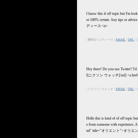
I know this if off topic but I'm lo
ot 100% certain. Any tips or a
ディース</a>
| 腕時計 レディース |
EMAIL
|
URL
| 
Hey there! Do you use Twitter? I'
l]ニクソン ウォッチ[/url] <a hre
| ニクソン ウォッチ |
EMAIL
|
URL
| 
Hello this is kind of of off topic
e from someone with experience
ml" title="オリエント">オリエン