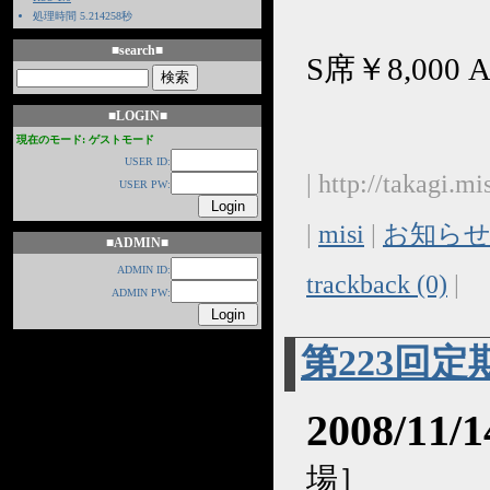
処理時間 5.214258秒
■search■
S席￥8,000 
■LOGIN■
現在のモード: ゲストモード
USER ID:
| http://takagi.
USER PW:
|
misi
|
お知らせ
■ADMIN■
ADMIN ID:
trackback (0)
|
ADMIN PW:
第223回
2008/11
場］