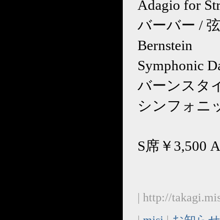
Adagio for St
バーバー /
Bernstein
Symphonic Da
バーンスタイ
シンフォニ
S席￥3,500 
| http://takagi.
|
misi
|
お知らせ