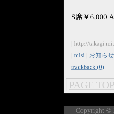
S席￥6,000 
| http://takagi.
|
misi
|
お知らせ
trackback (0)
|
PAGE TOP
Copyright