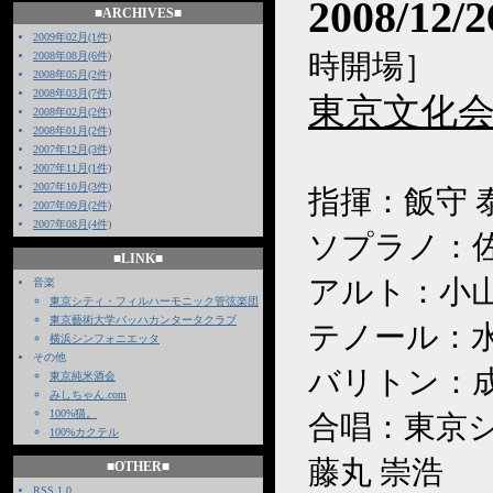
2008/12
■ARCHIVES■
2009年02月(1件)
時開場］
2008年08月(6件)
2008年05月(2件)
2008年03月(7件)
東京文化会
2008年02月(2件)
2008年01月(2件)
2007年12月(3件)
2007年11月(1件)
2007年10月(3件)
指揮：飯守 
2007年09月(2件)
2007年08月(4件)
ソプラノ：
■LINK■
アルト：小
音楽
東京シティ・フィルハーモニック管弦楽団
東京藝術大学バッハカンタータクラブ
テノール：水
横浜シンフォニエッタ
その他
バリトン：成
東京純米酒会
みしちゃん.com
100%猫。
合唱：東京
100%カクテル
藤丸 崇浩
■OTHER■
RSS 1.0