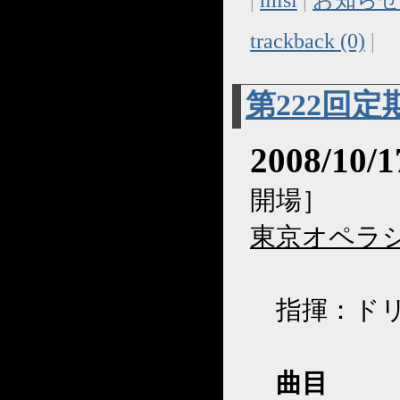
trackback (0)
|
第222回
2008/10/
開場］
東京オペラ
指揮：ドリ
曲目