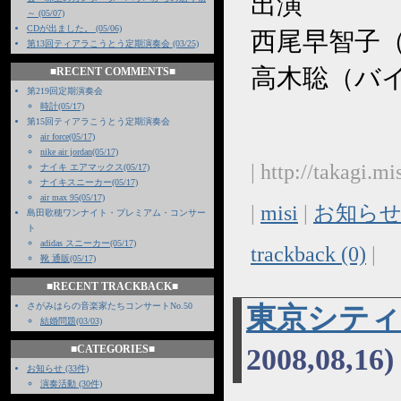
出演
～ (05/07)
CDが出ました。 (05/06)
西尾早智子（tea
第13回ティアラこうとう定期演奏会 (03/25)
高木聡（バ
■RECENT COMMENTS■
第219回定期演奏会
時計(05/17)
第15回ティアラこうとう定期演奏会
air force(05/17)
nike air jordan(05/17)
| http://takagi.
ナイキ エアマックス(05/17)
ナイキスニーカー(05/17)
air max 95(05/17)
|
misi
|
お知らせ
島田歌穂ワンナイト・プレミアム・コンサー
ト
adidas スニーカー(05/17)
trackback (0)
|
靴 通販(05/17)
■RECENT TRACKBACK■
さがみはらの音楽家たちコンサートNo.50
東京シティ
結婚問題(03/03)
■CATEGORIES■
2008,08,16)
お知らせ (33件)
演奏活動 (30件)