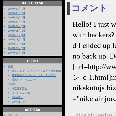
■ARCHIVES■
コメント
2009年02月(1件)
2008年08月(6件)
2008年05月(2件)
Hello! I just 
2008年03月(7件)
2008年02月(2件)
2008年01月(2件)
with hackers?
2007年12月(3件)
2007年11月(1件)
d I ended up 
2007年10月(3件)
2007年09月(2件)
2007年08月(4件)
no back up. D
■LINK■
[url=http://
音楽
東京シティ・フィルハーモニック管弦楽団
ン-c-1.html]ni
東京藝術大学バッハカンタータクラブ
横浜シンフォニエッタ
その他
nikekutuja.b
東京純米酒会
みしちゃん.com
="nike air jor
100%猫。
100%カクテル
■OTHER■
| nike air jordan 
RSS 1.0