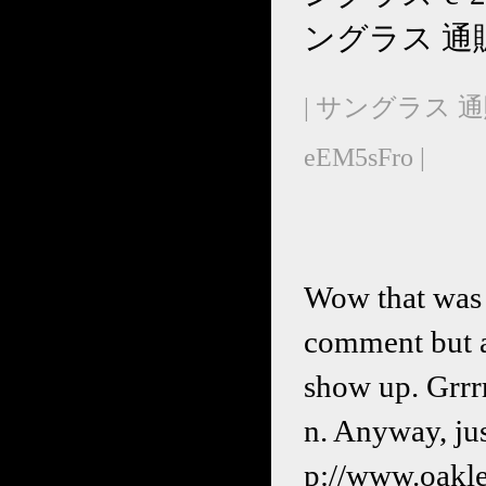
ングラス 通販
| サングラス 通
eEM5sFro |
Wow that was u
comment but a
show up. Grrrr.
n. Anyway, jus
p://www.o