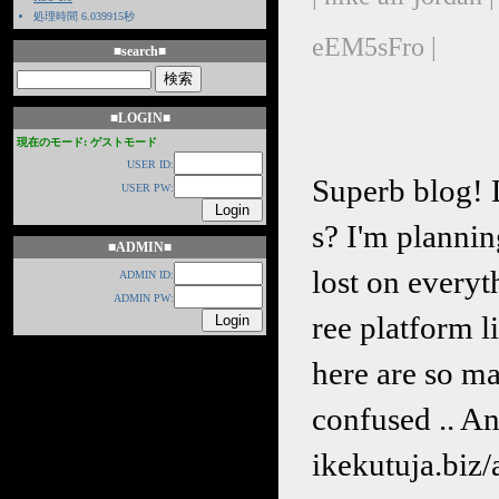
処理時間 6.039915秒
eEM5sFro |
■search■
■LOGIN■
現在のモード: ゲストモード
USER ID:
Superb blog! D
USER PW:
s? I'm plannin
■ADMIN■
lost on everyt
ADMIN ID:
ADMIN PW:
ree platform l
here are so ma
confused .. An
ikekutuja.b