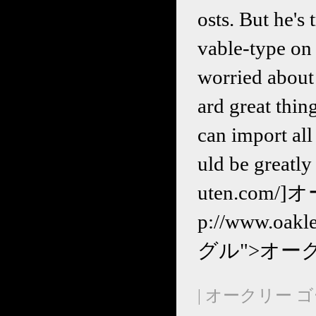
osts. But he's
vable-type on
worried about 
ard great thin
can import al
uld be greatly
uten.com/]
p://www.oak
グル">オーク
| オークリー ゴ