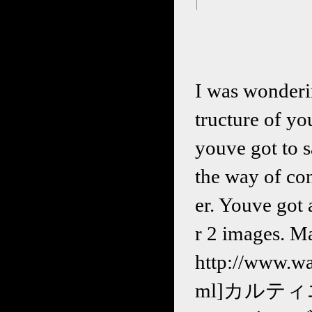
|
I was wonderi
tructure of yo
youve got to s
the way of con
er. Youve got 
r 2 images. Ma
http://www.
ml]カルティエ[/u