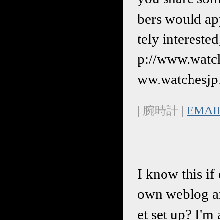
bers would ap
tely interested
p://www.watch
ww.watchesj
| 腕時計 |
EMAI
I know this if
own weblog an
et set up? I'm