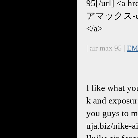
95[/url] <a h
アマックス-c-2.h
</a>
| air max 95 |
EM
I like what yo
k and exposure
you guys to m
uja.biz/ni