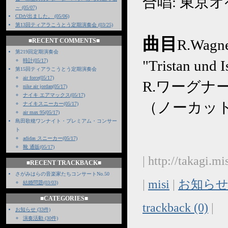
合唱: 東京
～ (05/07)
CDが出ました。 (05/06)
第13回ティアラこうとう定期演奏会 (03/25)
曲目
R.Wagn
■RECENT COMMENTS■
第219回定期演奏会
時計(05/17)
"Tristan und I
第15回ティアラこうとう定期演奏会
air force(05/17)
R.ワーグナ
nike air jordan(05/17)
ナイキ エアマックス(05/17)
（ノーカッ
ナイキスニーカー(05/17)
air max 95(05/17)
島田歌穂ワンナイト・プレミアム・コンサー
ト
adidas スニーカー(05/17)
靴 通販(05/17)
| http://takagi.
■RECENT TRACKBACK■
さがみはらの音楽家たちコンサートNo.50
|
misi
|
お知らせ
結婚問題(03/03)
■CATEGORIES■
trackback (0)
|
お知らせ (33件)
演奏活動 (30件)