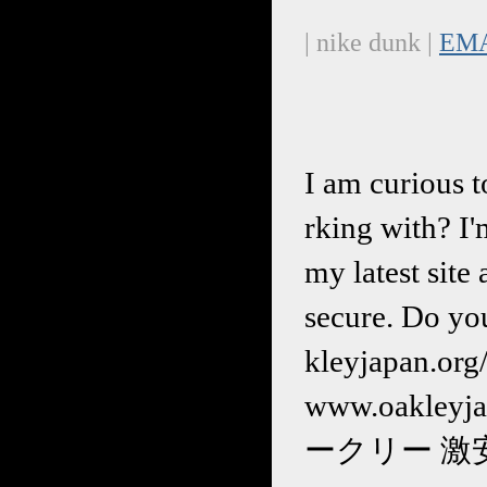
| nike dunk |
EM
I am curious t
rking with? I
my latest site
secure. Do yo
kleyjapan.or
www.oakley
ークリー 激安