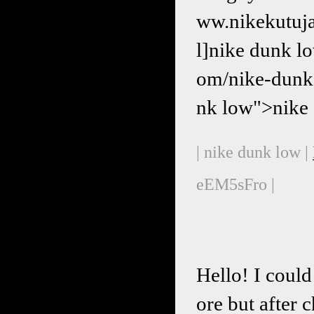
ww.nikekut
l]nike dunk l
om/nike-dun
nk low">nike
| nike dunk low |
eEM5sFro |
Hello! I could
ore but after 