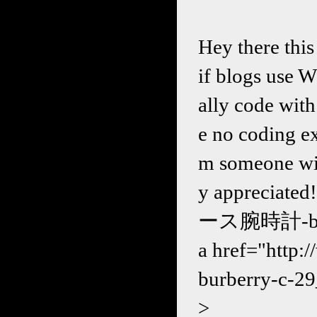
Hey there this
if blogs use 
ally code wit
e no coding ex
m someone wit
y appreciate
ース腕時計-burbe
a href="ht
burberry-c-29
>