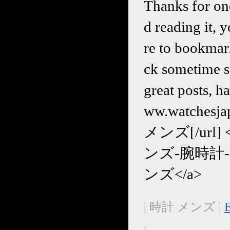
Thanks for one
d reading it, 
re to bookmar
ck sometime s
great posts, h
ww.watches
メンズ[/url] <a
ンズ-腕時計-c-
ンズ</a>
| 時計 メンズ |