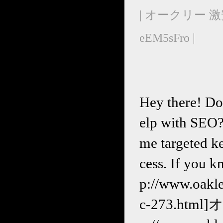
| オークリー 激
eEM5sFro |
Hey there! Do
elp with SEO? 
me targeted k
cess. If you k
p://www.oa
c-273.html