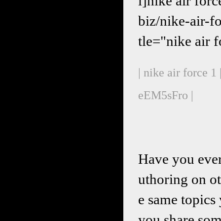
l]nike air for
biz/nike-a
tle="nike air 
| nike air force 1 
eEM5sFro |
Have you ever
uthoring on ot
e same topics 
you share som