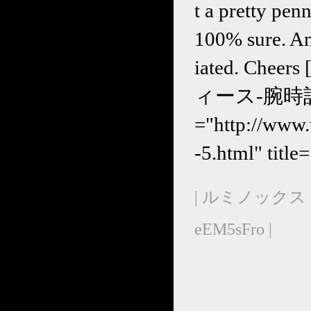
t a pretty pen
100% sure. An
iated. Cheers
ィース-腕時計-c
="http://w
-5.html" 
| ルミノックス 
eEM5sFro |