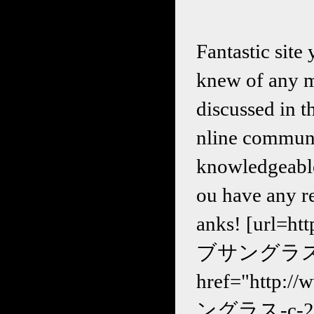
Fantastic site
knew of any m
discussed in th
nline communi
knowledgeable 
ou have any r
anks! [url=
ブサングラス-c-
href="http
ングラス-c-24