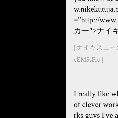
w.nikekutu
="http://ww
カー">ナイキ
| ナイキスニー
eEM5sFro |
I really like 
of clever wor
rks guys I've 