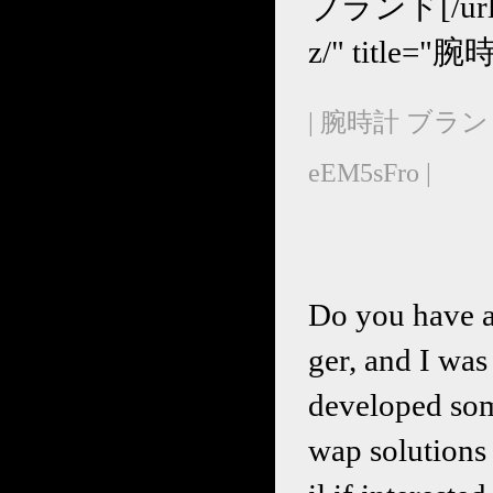
ブランド[/url] <
z/" titl
| 腕時計 ブラン
eEM5sFro |
Do you have a 
ger, and I wa
developed som
wap solutions 