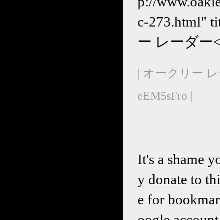
p://www.oa
c-273.htm
ー レーダー</
| オークリー レ
eEM5sFro |
It's a shame y
y donate to thi
e for bookmar
oogle account