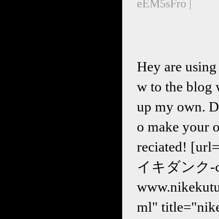
eEM5sFro |
Hey are using 
w to the blog 
up my own. D
o make your o
reciated! [ur
イキダンク-c-4.ht
www.nikeku
ml" title="ni