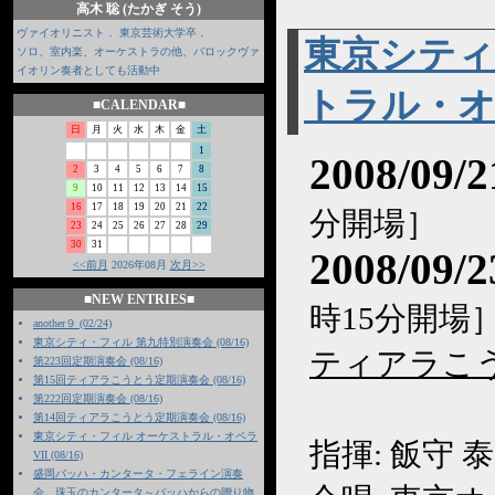
高木 聡 (たかぎ そう)
ヴァイオリニスト． 東京芸術大学卒．
東京シティ
ソロ、室内楽、オーケストラの他、バロックヴァ
イオリン奏者としても活動中
トラル・オペ
■CALENDAR■
日
月
火
水
木
金
土
1
2008/09
2
3
4
5
6
7
8
9
10
11
12
13
14
15
16
17
18
19
20
21
22
分開場］
23
24
25
26
27
28
29
30
31
2008/09
<<前月
2026年08月
次月>>
■NEW ENTRIES■
時15分開場
another９ (02/24)
東京シティ・フィル 第九特別演奏会 (08/16)
ティアラこ
第223回定期演奏会 (08/16)
第15回ティアラこうとう定期演奏会 (08/16)
第222回定期演奏会 (08/16)
第14回ティアラこうとう定期演奏会 (08/16)
東京シティ・フィル オーケストラル・オペラ
指揮: 飯守 
VII (08/16)
盛岡バッハ・カンタータ・フェライン演奏
会 珠玉のカンタータ～バッハからの贈り物