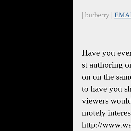
| burberry |
EMA
Have you ever
st authoring o
on on the same
to have you s
viewers would
motely interes
http://www.