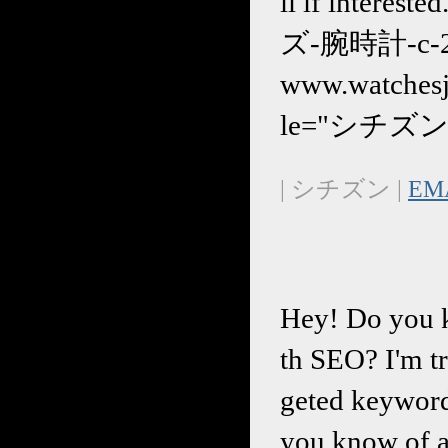
il if interes
ズ-腕時計-c-279
www.watches
le="シチズン
| シチズン |
EM
Hey! Do you k
th SEO? I'm tr
geted keywords
you know of a