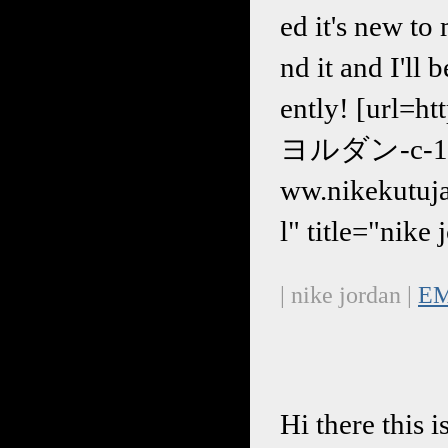
ed it's new to
nd it and I'l
ently! [url=h
ヨルダン-c-1.htm
ww.nikekutu
l" title="nike
| nike jordan |
EM
Hi there this 