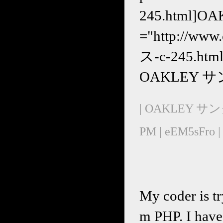
245.html]O
="http://w
ス-c-245.ht
OAKLEY サ
| OAKLEY サ
PM | eEM5sFro |
My coder is tr
m PHP. I have 