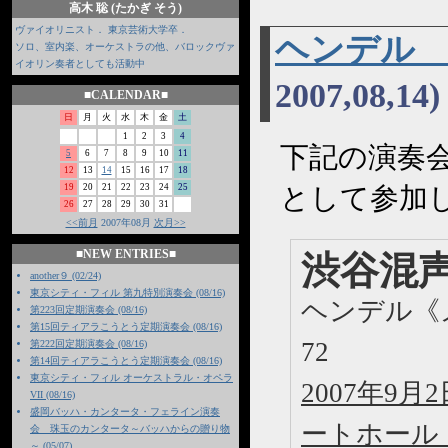
高木 聡 (たかぎ そう)
ヴァイオリニスト． 東京芸術大学卒．
ヘンデル
ソロ、室内楽、オーケストラの他、バロックヴァ
イオリン奏者としても活動中
2007,08,14)
■CALENDAR■
日
月
火
水
木
金
土
1
2
3
4
下記の演奏会にSy
5
6
7
8
9
10
11
12
13
14
15
16
17
18
19
20
21
22
23
24
25
として参加
26
27
28
29
30
31
<<前月
2007年08月
次月>>
■NEW ENTRIES■
渋谷混声
another９ (02/24)
東京シティ・フィル 第九特別演奏会 (08/16)
ヘンデル《
第223回定期演奏会 (08/16)
第15回ティアラこうとう定期演奏会 (08/16)
72
第222回定期演奏会 (08/16)
第14回ティアラこうとう定期演奏会 (08/16)
東京シティ・フィル オーケストラル・オペラ
2007年9
VII (08/16)
盛岡バッハ・カンタータ・フェライン演奏
ートホール
会 珠玉のカンタータ～バッハからの贈り物
～ (05/07)