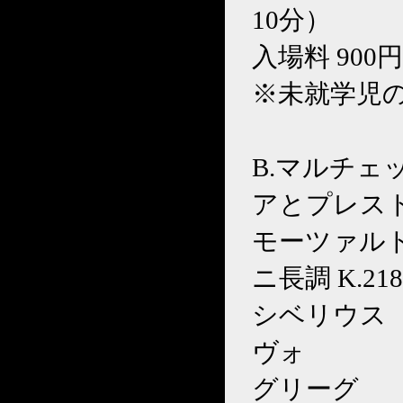
10分）
入場料 90
※未就学児
B.マルチ
アとプレス
モーツァル
ニ長調 K.218
シベリウ
ヴォ
グリーグ 