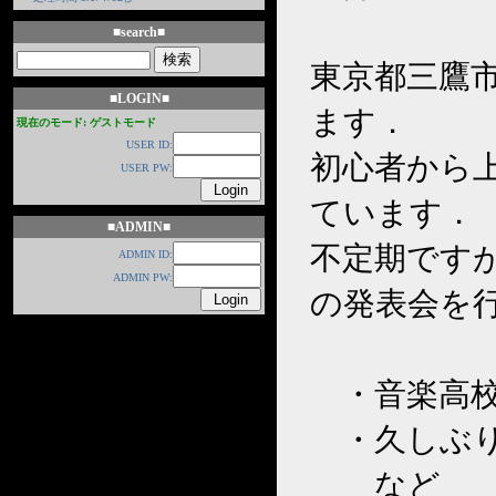
■search■
東京都三鷹
■LOGIN■
ます．
現在のモード: ゲストモード
USER ID:
初心者から
USER PW:
ています．
■ADMIN■
不定期です
ADMIN ID:
ADMIN PW:
の発表会を
・音楽高校
・久しぶり
など