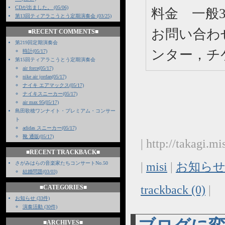
CDが出ました。 (05/06)
料金 一般3
第13回ティアラこうとう定期演奏会 (03/25)
お問い合わ
■RECENT COMMENTS■
第219回定期演奏会
ンター，チ
時計(05/17)
第15回ティアラこうとう定期演奏会
air force(05/17)
nike air jordan(05/17)
ナイキ エアマックス(05/17)
ナイキスニーカー(05/17)
air max 95(05/17)
島田歌穂ワンナイト・プレミアム・コンサー
ト
adidas スニーカー(05/17)
靴 通販(05/17)
| http://takagi.m
■RECENT TRACKBACK■
|
misi
|
お知らせ
さがみはらの音楽家たちコンサートNo.50
結婚問題(03/03)
trackback (0)
|
■CATEGORIES■
お知らせ (33件)
演奏活動 (30件)
■ARCHIVES■