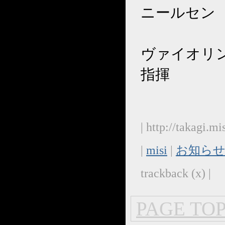
ニールセン
ヴァイオリ
指揮
| http://takagi.m
|
misi
|
お知らせ
trackback (x) |
PAGE TOP