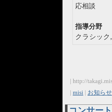
応相談
指導分野
クラシック, 
| http://takagi.m
|
misi
|
お知ら
コンサート