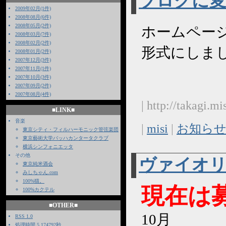
ブログに
2009年02月(1件)
2008年08月(6件)
2008年05月(2件)
ホームペー
2008年03月(7件)
2008年02月(2件)
形式にしま
2008年01月(2件)
2007年12月(3件)
2007年11月(1件)
2007年10月(3件)
2007年09月(2件)
2007年08月(4件)
| http://takagi.m
■LINK■
音楽
|
misi
|
お知ら
東京シティ・フィルハーモニック管弦楽団
東京藝術大学バッハカンタータクラブ
横浜シンフォニエッタ
その他
ヴァイオ
東京純米酒会
みしちゃん.com
100%猫。
現在は
100%カクテル
■OTHER■
10月
RSS 1.0
処理時間 5.174792秒