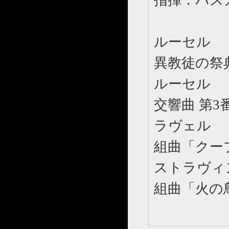
指揮：パス
ルーセル
異教徒の祭
ルーセル
交響曲 第3番
ラヴェル
組曲「クー
ストラヴィ
組曲「火の鳥