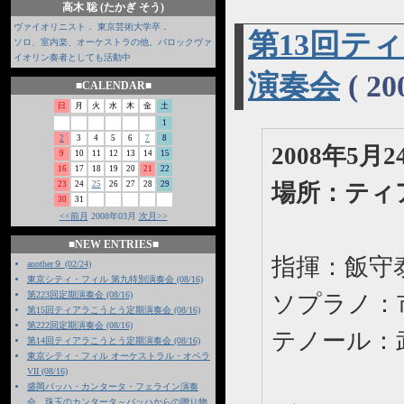
高木 聡 (たかぎ そう)
ヴァイオリニスト． 東京芸術大学卒．
第13回テ
ソロ、室内楽、オーケストラの他、バロックヴァ
イオリン奏者としても活動中
演奏会
( 20
■CALENDAR■
日
月
火
水
木
金
土
1
2
3
4
5
6
7
8
2008年5
9
10
11
12
13
14
15
16
17
18
19
20
21
22
23
24
25
26
27
28
29
場所：ティ
30
31
<<前月
2008年03月
次月>>
■NEW ENTRIES■
指揮：飯守
another９ (02/24)
東京シティ・フィル 第九特別演奏会 (08/16)
第223回定期演奏会 (08/16)
ソプラノ：
第15回ティアラこうとう定期演奏会 (08/16)
第222回定期演奏会 (08/16)
テノール：
第14回ティアラこうとう定期演奏会 (08/16)
東京シティ・フィル オーケストラル・オペラ
VII (08/16)
盛岡バッハ・カンタータ・フェライン演奏
会 珠玉のカンタータ～バッハからの贈り物