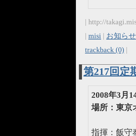
| http://takagi.
|
misi
|
お知らせ
trackback (0)
|
第217回
2008年3
場所：東京
指揮：飯守