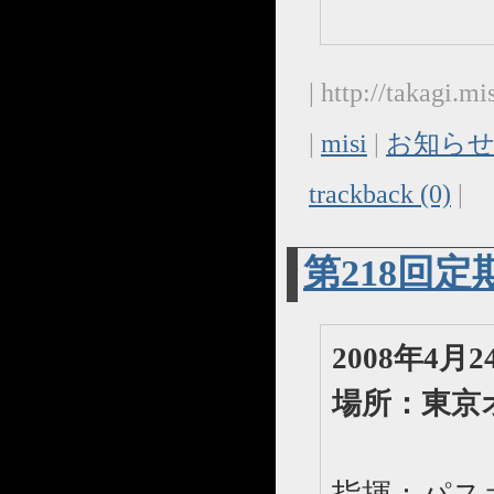
| http://takagi.
|
misi
|
お知らせ
trackback (0)
|
第218回
2008年4
場所：東京