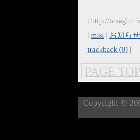
| http://takagi.
|
misi
|
お知らせ
trackback (0)
|
PAGE TOP
Copyright 