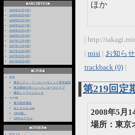
ほか
■ARCHIVES■
2009年02月(1件)
2008年08月(6件)
2008年05月(2件)
2008年03月(7件)
2008年02月(2件)
2008年01月(2件)
| http://takagi.
2007年12月(3件)
2007年11月(1件)
|
misi
|
お知らせ
2007年10月(3件)
2007年09月(2件)
2007年08月(4件)
trackback (0)
|
■LINK■
音楽
東京シティ・フィルハーモニック管弦楽団
第219回
東京藝術大学バッハカンタータクラブ
横浜シンフォニエッタ
その他
東京純米酒会
みしちゃん.com
2008年5
100%猫。
100%カクテル
場所：東京
■OTHER■
RSS 1.0