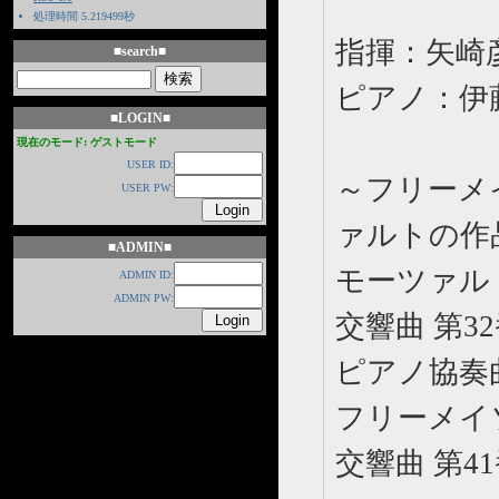
処理時間 5.219499秒
指揮：矢崎
■search■
ピアノ：伊
■LOGIN■
現在のモード: ゲストモード
USER ID:
～フリーメイ
USER PW:
ァルトの作
■ADMIN■
モーツァル
ADMIN ID:
ADMIN PW:
交響曲 第32
ピアノ協奏曲 
フリーメイソ
交響曲 第41