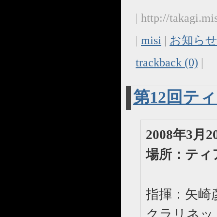
| http://takagi.
|
misi
|
お知らせ
trackback (0)
|
第12回テ
2008年3
場所：ティ
指揮：矢崎
クラリネッ