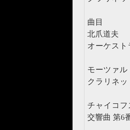
曲目
北爪道夫
オー
モーツァル
クラリネ
チャイコフ
交響曲 第6