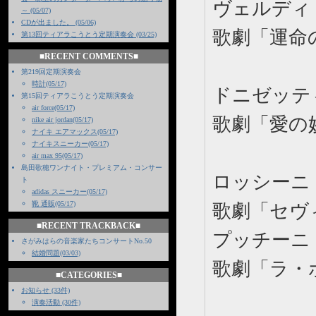
ヴェルディ
～ (05/07)
CDが出ました。 (05/06)
歌劇
第13回ティアラこうとう定期演奏会 (03/25)
■RECENT COMMENTS■
第219回定期演奏会
時計(05/17)
ドニゼッテ
第15回ティアラこうとう定期演奏会
air force(05/17)
歌劇「愛
nike air jordan(05/17)
ナイキ エアマックス(05/17)
ナイキスニーカー(05/17)
air max 95(05/17)
島田歌穂ワンナイト・プレミアム・コンサー
ロッシーニ
ト
adidas スニーカー(05/17)
靴 通販(05/17)
歌劇「セヴ
■RECENT TRACKBACK■
プッチーニ
さがみはらの音楽家たちコンサートNo.50
結婚問題(03/03)
歌劇「ラ・
■CATEGORIES■
お知らせ (33件)
演奏活動 (30件)