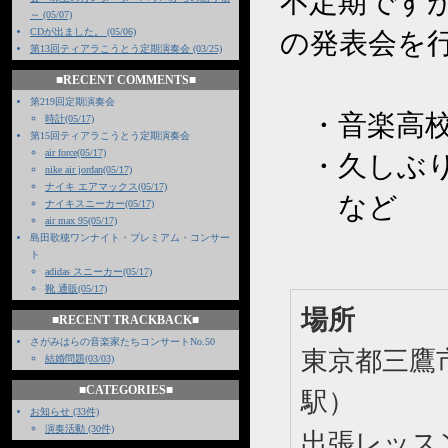
不定期です
～ (05/07)
CDが出ました。 (05/06)
の発表会を
第13回ティアラこうとう定期演奏会 (03/25)
■RECENT COMMENTS■
第219回定期演奏会
・音楽高校
時計(05/17)
第15回ティアラこうとう定期演奏会
air force(05/17)
・久しぶり
nike air jordan(05/17)
ナイキ エアマックス(05/17)
など
ナイキスニーカー(05/17)
air max 95(05/17)
島田歌穂ワンナイト・プレミアム・コンサー
ト
adidas スニーカー(05/17)
靴 通販(05/17)
場所
■RECENT TRACKBACK■
さがみはらの音楽家たちコンサートNo.50
東京都三鷹
結婚問題(03/03)
■CATEGORIES■
駅）
お知らせ (33件)
演奏活動 (30件)
出張レッス