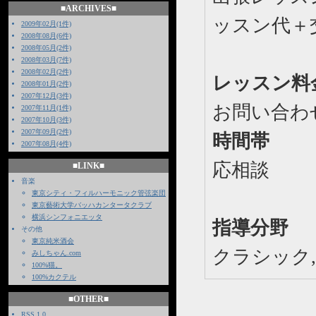
■ARCHIVES■
ッスン代＋
2009年02月(1件)
2008年08月(6件)
2008年05月(2件)
2008年03月(7件)
2008年02月(2件)
レッスン料
2008年01月(2件)
2007年12月(3件)
お問い合わ
2007年11月(1件)
2007年10月(3件)
2007年09月(2件)
時間帯
2007年08月(4件)
応相談
■LINK■
音楽
東京シティ・フィルハーモニック管弦楽団
東京藝術大学バッハカンタータクラブ
横浜シンフォニエッタ
指導分野
その他
東京純米酒会
クラシック, 
みしちゃん.com
100%猫。
100%カクテル
■OTHER■
RSS 1.0