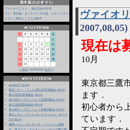
高木 聡 (たかぎ そう)
ヴァイオリニスト． 東京芸術大学卒．
ヴァイオ
ソロ、室内楽、オーケストラの他、バロックヴァ
イオリン奏者としても活動中
2007,08,05)
■CALENDAR■
日
月
火
水
木
金
土
1
現在は
2
3
4
5
6
7
8
9
10
11
12
13
14
15
16
17
18
19
20
21
22
10月
23
24
25
26
27
28
29
30
31
<<前月
2026年08月
次月>>
■NEW ENTRIES■
東京都三鷹
another９ (02/24)
東京シティ・フィル 第九特別演奏会 (08/16)
ます．
第223回定期演奏会 (08/16)
第15回ティアラこうとう定期演奏会 (08/16)
初心者から
第222回定期演奏会 (08/16)
第14回ティアラこうとう定期演奏会 (08/16)
東京シティ・フィル オーケストラル・オペラ
ています．
VII (08/16)
盛岡バッハ・カンタータ・フェライン演奏
会 珠玉のカンタータ～バッハからの贈り物