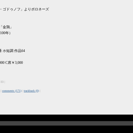
ス・ゴドゥノフ」よりポロネーズ
曲「金鶏」
00年）
 ホ短調 作品64
00 C席￥3,000
=33 |
 |
comments (171)
|
trackback (0)
|