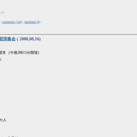
=35 |
 |
comments (144)
|
trackback (0)
|
期演奏会
( 2008,08,16)
開演 ［午後2時15分開場］
ル
カ人