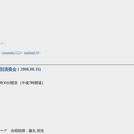
=37 |
 |
comments (171)
|
trackback (0)
|
特別演奏会
( 2008,08,16)
時30分開演 ［午後7時開場］
ーア 合唱指揮：藤丸 崇浩