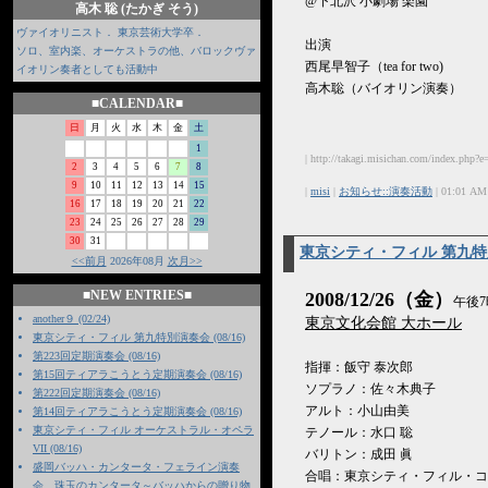
@下北沢 小劇場 楽園
高木 聡 (たかぎ そう)
ヴァイオリニスト． 東京芸術大学卒．
出演
ソロ、室内楽、オーケストラの他、バロックヴァ
西尾早智子（tea for two)
イオリン奏者としても活動中
高木聡（バイオリン演奏）
■CALENDAR■
日
月
火
水
木
金
土
1
| http://takagi.misichan.com/index.php?e
2
3
4
5
6
7
8
9
10
11
12
13
14
15
|
misi
|
お知らせ::演奏活動
| 01:01 AM
16
17
18
19
20
21
22
23
24
25
26
27
28
29
30
31
東京シティ・フィル 第九
<<前月
2026年08月
次月>>
■NEW ENTRIES■
2008/12/26（金）
午後7
another９ (02/24)
東京文化会館 大ホール
東京シティ・フィル 第九特別演奏会 (08/16)
第223回定期演奏会 (08/16)
指揮：飯守 泰次郎
第15回ティアラこうとう定期演奏会 (08/16)
ソプラノ：佐々木典子
第222回定期演奏会 (08/16)
アルト：小山由美
第14回ティアラこうとう定期演奏会 (08/16)
東京シティ・フィル オーケストラル・オペラ
テノール：水口 聡
VII (08/16)
バリトン：成田 眞
盛岡バッハ・カンタータ・フェライン演奏
合唱：東京シティ・フィル・コ
会 珠玉のカンタータ～バッハからの贈り物