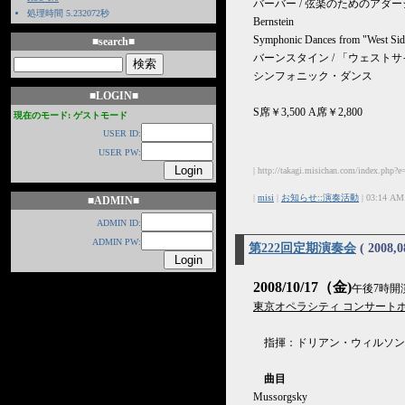
バーバー / 弦楽のためのアダー
処理時間 5.232072秒
Bernstein
Symphonic Dances from "West Sid
■search■
バーンスタイン / 「ウェスト
シンフォニック・ダンス
■LOGIN■
S席￥3,500 A席￥2,800
現在のモード: ゲストモード
USER ID:
USER PW:
| http://takagi.misichan.com/index.php?e
|
misi
|
お知らせ::演奏活動
| 03:14 AM
■ADMIN■
ADMIN ID:
ADMIN PW:
第222回定期演奏会
( 2008,0
2008/10/17（金)
午後7時開
東京オペラシティ コンサート
指揮：ドリアン・ウィルソン
曲目
Mussorgsky