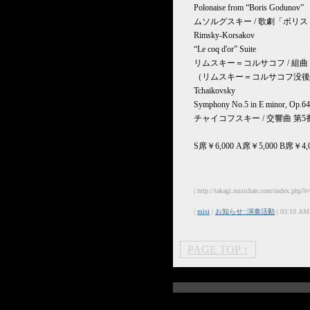
Polonaise from “Boris Godunov”
ムソルグスキー / 歌劇「ボリ
Rimsky-Korsakov
“Le coq d'or” Suite
リムスキー＝コルサコフ / 組
（リムスキー＝コルサコフ没後1
Tchaikovsky
Symphony No.5 in E minor, Op.64
チャイコフスキー / 交響曲 第5番
S席￥6,000 A席￥5,000 B席￥4,0
| http://takagi.misichan.com/index.php?e
|
misi
|
お知らせ::演奏活動
| 03:10 AM
PAGE TOP ↑