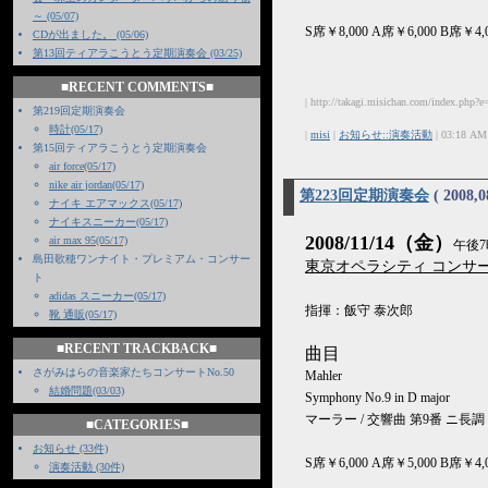
～ (05/07)
S席￥8,000 A席￥6,000 B席￥4,0
CDが出ました。 (05/06)
第13回ティアラこうとう定期演奏会 (03/25)
■RECENT COMMENTS■
| http://takagi.misichan.com/index.php?e
第219回定期演奏会
時計(05/17)
|
misi
|
お知らせ::演奏活動
| 03:18 AM
第15回ティアラこうとう定期演奏会
air force(05/17)
nike air jordan(05/17)
第223回定期演奏会
( 2008,0
ナイキ エアマックス(05/17)
ナイキスニーカー(05/17)
2008/11/14（金）
air max 95(05/17)
午後7
島田歌穂ワンナイト・プレミアム・コンサー
東京オペラシティ コンサ
ト
adidas スニーカー(05/17)
指揮：飯守 泰次郎
靴 通販(05/17)
■RECENT TRACKBACK■
曲目
さがみはらの音楽家たちコンサートNo.50
Mahler
結婚問題(03/03)
Symphony No.9 in D major
マーラー / 交響曲 第9番 ニ長調
■CATEGORIES■
お知らせ (33件)
S席￥6,000 A席￥5,000 B席￥4,0
演奏活動 (30件)