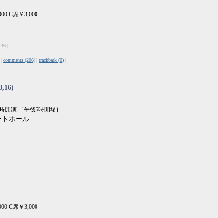
00 C席￥3,000
=36 |
 |
comments (206)
|
trackback (0)
|
8,16)
時開演 ［午後6時開場］
ートホール
00 C席￥3,000