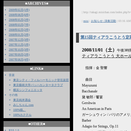
■ARCHIVES■
2009年02月(1件)
| http://takagi.misichan.com/index.php?e
2008年08月(6件)
2008年05月(2件)
|
misi
|
お知らせ::演奏活動
| 03:16 AM
2008年03月(7件)
2008年02月(2件)
2008年01月(2件)
第15回ティアラこうとう定
2007年12月(3件)
2007年11月(1件)
2008/11/01（土）
2007年10月(3件)
午後3時
2007年09月(2件)
ティアラこうとう 大ホー
2007年08月(4件)
指揮：金 聖響
■LINK■
音楽
曲目
東京シティ・フィルハーモニック管弦楽団
東京藝術大学バッハカンタータクラブ
Mayuzumi
横浜シンフォニエッタ
Bacchanale
その他
黛 敏郎 / 饗宴
東京純米酒会
Gershwin
みしちゃん.com
An American in Paris
100%猫。
ガーシュウィン / パリのアメリ
100%カクテル
Barber
■OTHER■
Adagio for Strings, Op.11
RSS 1.0