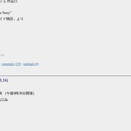
ジョ 作品11
e Story"
サイド物語」より
=34 |
 |
comments (170)
|
trackback (0)
|
8,16)
演 ［午後6時30分開場］
ホール